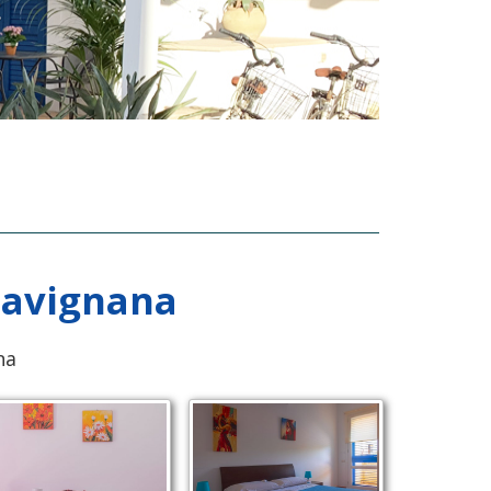
Favignana
na