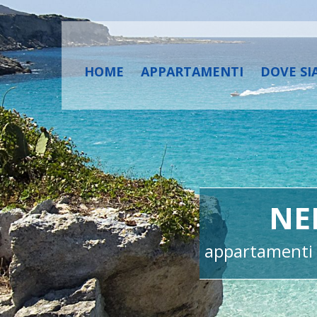
HOME
APPARTAMENTI
DOVE S
AVIGNANA
NE
ort, per coppie e famiglie
appartamenti i