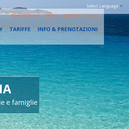
Select Language
▼
News ed Eventi
Offerte
Contatti
Sitemap
Y
TARIFFE
INFO & PRENOTAZIONI
NA
NEL CUOR
e e famiglie
appartamenti in residence co