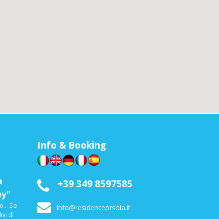
Info & Booking
a
+39 349 8597585
ey"
... Se
info@residenceorsola.it
ivi di