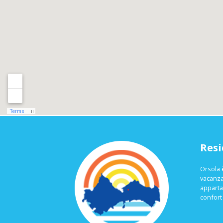
Resi
Orsola 
vacanza
apparta
confort