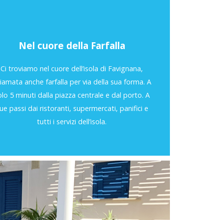
Nel cuore della Farfalla
Ci troviamo nel cuore dell’isola di Favignana,
iamata anche farfalla per via della sua forma. A
olo 5 minuti dalla piazza centrale e dal porto. A
ue passi dai ristoranti, supermercati, panifici e
tutti i servizi dell’isola.