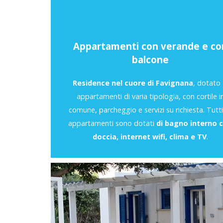
Appartamenti con verande e co
balcone
Residence nel cuore di Favignana
, dotato 
appartamenti di varia tipologia, con cortile i
comune, parcheggio e servizi su richiesta. Tutti 
appartamenti sono dotati
di bagno interno 
doccia, internet wifi, clima e TV
.