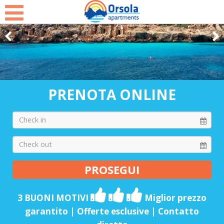
Select Language
▼
PRENOTA ONLINE
3 BUONI MOTIVI
Miglior prezzo
garantito | Offerte esclusive | Contatto