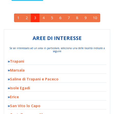
1
2
3
4
5
6
7
8
9
10
AREE DI INTERESSE
Se sei interessato ad un area in particolare, seleziona una delle località indicate a
seguire
Trapani
Marsala
Saline di Trapani e Paceco
Isole Egadi
Erice
San Vito lo Capo