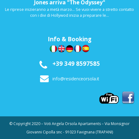
Jones arriva "The Odyssey"
Le riprese inizieranno a metà marzo... Se vuoi vivere a stretto contatto
con i divi di Hollywod inizia a preparare le...
Info & Booking
+39 349 8597585
info@residenceorsola.it
© Copyright 2020 – Voti Angela Orsola Apartaments – Via Monsignor
Giovanni Cipolla snc - 91023 Favignana (TRAPANI)