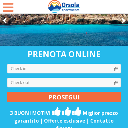
Select Language
▼
PRENOTA ONLINE
3 BUONI MOTIVI
Miglior prezzo
garantito | Offerte esclusive | Contatto