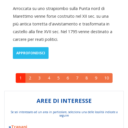
Arroccata su uno strapiombo sulla Punta nord di
Marettimo venne forse costruito nel XII sec. su una
più antica torretta d'avvistamento e trasformata in
castello alla fine XVII sec. Nel 1795 venne destinato a
carcere per reati politici.
APPROFONDISCI
1
2
3
4
5
6
7
8
9
10
AREE DI INTERESSE
Se sei interessato ad un area in particolare, seleziona una delle località indicate a
seguire
Trapani