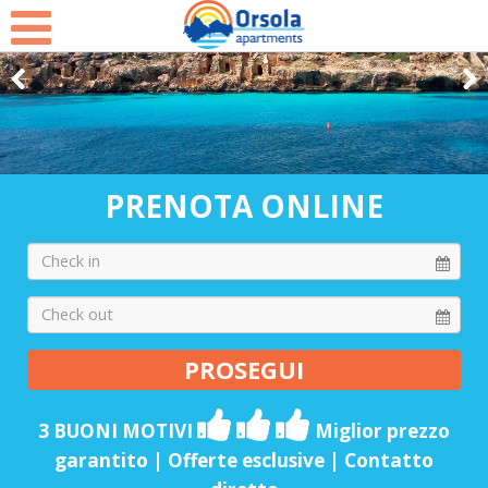
Select Language
▼
PRENOTA ONLINE
3 BUONI MOTIVI
Miglior prezzo
garantito | Offerte esclusive | Contatto