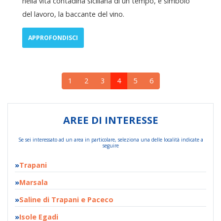
nella vita contadina siciliana di un tempo, è simbolo
del lavoro, la baccante del vino.
APPROFONDISCI
1
2
3
4
5
6
AREE DI INTERESSE
Se sei interessato ad un area in particolare, seleziona una delle località indicate a
seguire
Trapani
Marsala
Saline di Trapani e Paceco
Isole Egadi