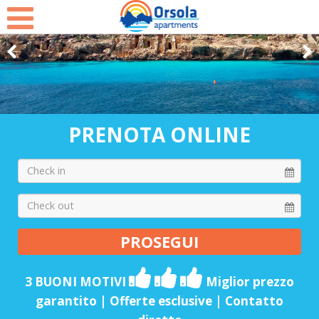
Select Language
▼
PRENOTA ONLINE
3 BUONI MOTIVI
Miglior prezzo
garantito | Offerte esclusive | Contatto